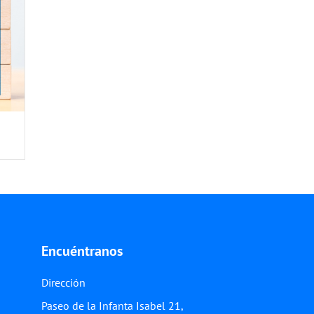
Encuéntranos
Dirección
Paseo de la Infanta Isabel 21,