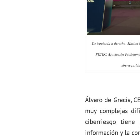
De izquierda a derecha, Marlon 
PETEC, Asociación Profesional
cibersegurid
Álvaro de Gracia, C
muy complejas dif
ciberriesgo tiene
información y la c