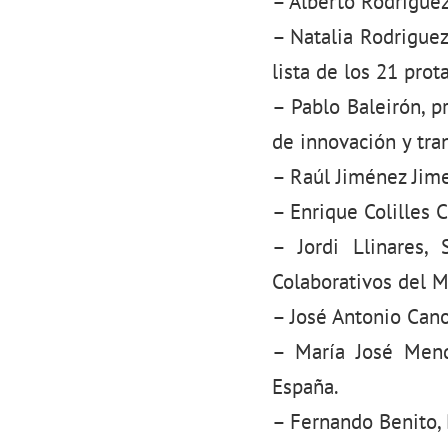
– Alberto Rodrígue
– Natalia Rodriguez
lista de los 21 pro
– Pablo Baleirón, p
de innovación y tra
– Raúl Jiménez Jime
– Enrique Colilles 
– Jordi Llinares, 
Colaborativos del M
– José Antonio Cano
– María José Mendu
España.
– Fernando Benito,