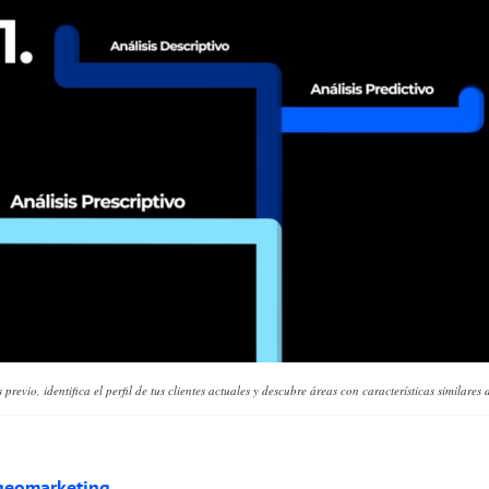
s previo, identifica el perfil de tus clientes actuales y descubre áreas con características similare
 geomarketing