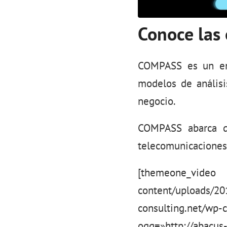
Conoce las
COMPASS es un en
modelos de análisi
negocio.
COMPASS abarca dif
telecomunicaciones 
[themeone_v
content/uploads/
consulting.net/wp
ogg=»http://abacus