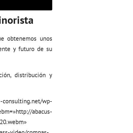
inorista
ue obtenemos unos
ente y futuro de su
ión, distribución y
ting.net/wp-
m=»http://abacus-
-720.webm»
pass-video/compas-