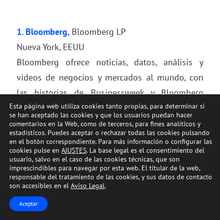
1.
Bloomberg
,
Bloomberg LP
Nueva York, EEUU
Bloomberg ofrece noticias, datos, análisis y
videos de negocios y mercados al mundo, con
las historias de Businessweek y Bloomberg
Esta página web utiliza cookies tanto propias, para determinar si
News.
se han aceptado las cookies y que los usuarios puedan hacer
Acceso por subscripción: 299 dólares anuales.
comentarios en la Web, como de terceros, para fines analíticos y
estadísticos. Puedes aceptar o rechazar todas las cookies pulsando
Referencias: Dave Merrill
en el botón correspondiente. Para más información o configurar las
cookies pulse en
AJUSTES
. La base legal es el consentimiento del
En Twitter
usuario, salvo en el caso de las cookies técnicas, que son
Ver
gráficos.
imprescindibles para navegar por esta web. El titular de la web,
responsable del tratamiento de las cookies, y sus datos de contacto
son accesibles en el
Aviso Legal
.
Aceptar