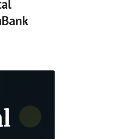
tal
aBank