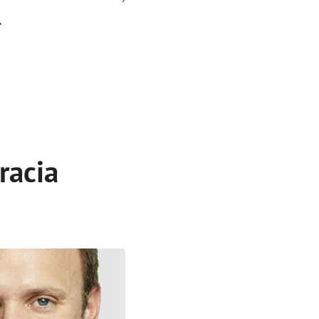
.
racia