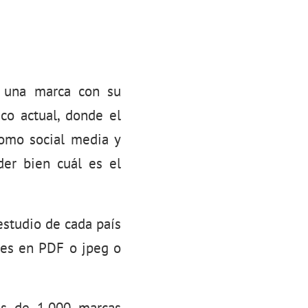
e una marca con su
ico actual, donde el
como social media y
der bien cuál es el
 estudio de cada país
nes en PDF o jpeg o
ás de 1.000 marcas