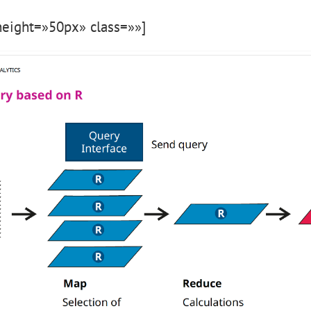
eight=»50px» class=»»]