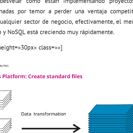
desvelar cómo están implementando proyect
onadas por temor a perder una ventaja competi
cualquier sector de negocio, efectivamente, el me
p y NoSQL está creciendo muy rápidamente.
eight=»30px» class=»»]