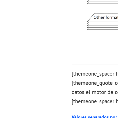
[themeone_spacer h
[themeone_quote col
datos el motor de 
[themeone_spacer h
Valores separados por