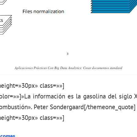
Aplicaciones Prácticas Con Big Data Analytics: Crear documentos standard
eight=»30px» class=»»]
or=»»]»La información es la gasolina del siglo XX
combustión». Peter Sondergaard[/themeone_quote]
eight=»30px» class=»»]
 comas