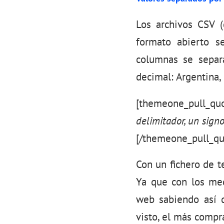
Los archivos CSV 
formato abierto s
columnas se separ
decimal: Argentina, 
[themeone_pull_qu
delimitador, un sign
[/themeone_pull_qu
Con un fichero de t
Ya que con los med
web sabiendo así d
visto, el más compra