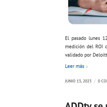
El pasado lunes 1
medición del ROI d
validado por Deloit
Leer más
/
JUNIO 13, 2023
0 CO
ADDtv se 